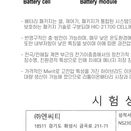
-
배터리 패키지는 셀
,
제어기
,
패키지가 통합된 시스템
보호하는 패키지 기술로 구분되며
HIC-21700 CELL
-
반영구적인
충
·
방전이
가능하며
,
매우 낮은 온도환경
또한
내부저항이 낮은 특징을 보이며 이에 따른 과전압
-
전극
/
전해질 계면 부근의 전기이중층에서의 정전기적 
장수명
,
친환경적 특성으로 인해 차세대 에너지 저장 
-
가격적인
Merit
로 고전압 특성을 가진 하이브리드 이
대량 생산이 가능해 졌으므로 리튬이온배터리 시장과 