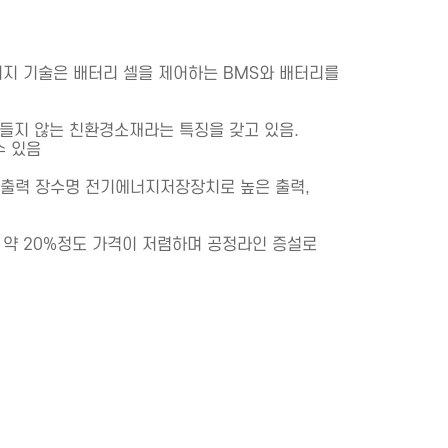
키지 기술은 배터리 셀을 제어하는
BMS
와 배터리를
들지
않는
친환경소재라는
특징을
갖고
있음
.
수 있음
고출력 장수명 전기에너지저장장치로 높은 출력
,
 약
20%
정도 가격이 저렴하며 공정라인 증설로