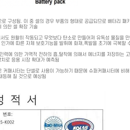
으로 구성됨
.
이 중 셀의 경우 부품의 형태로 공급되므로 배터리 패
에 의한 셀 확장 기술
에서도
원활히
작동되고
무엇보다
탄소로
만들어져
유독성
물질을
만
 인가에 따른 자체 보호기능을 발휘에 화재
,
폭발을 초기에 극복할 
인력에 의한 가역적 전하의 흡
,
탈착에 의해서 에너지를 저장하는 
장치로 응용 시장 확대가 예측됨
온 커패시터는 단셀로 사용이 가능하기 때문에 슈퍼커패시터에 비해
대등해 질 것으로 예상됨