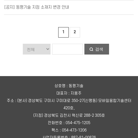
[공지] 동평기술 지점 소재지 변경 안내
1
2
검색
상호명 : 동평기술
대표자 : 지용주
주소 : (본사) 경상북도 구미시 구미대로 350-27(신평동) 모바일융합기술센터
420호,
(지점) 경상북도 김천시 혁신로 288-2 305호
전화번호 : 054-475-1205
팩스 : 054-473-1206
사업자등록번호 : 887-81-00876