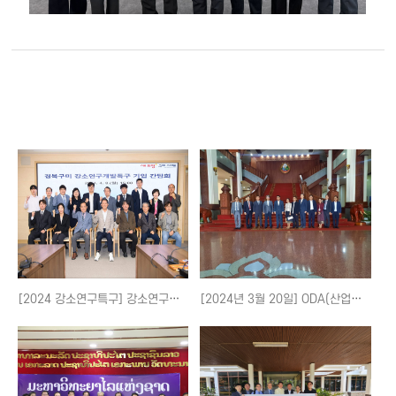
[2024 강소연구특구] 강소연구특구 간담회(김장호 시장)
[2024년 3월 20일] ODA(산업통상협력개발지원) LOI(협력의향서) 체결