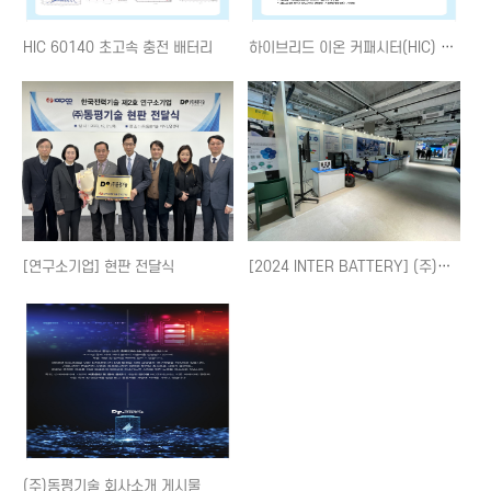
HIC 60140 초고속 충전 배터리
하이브리드 이온 커패시터(HIC) 특징
[연구소기업] 현판 전달식
[2024 INTER BATTERY] (주)동평기술 & (사)에너지저장협회 전시회
(주)동평기술 회사소개 게시물