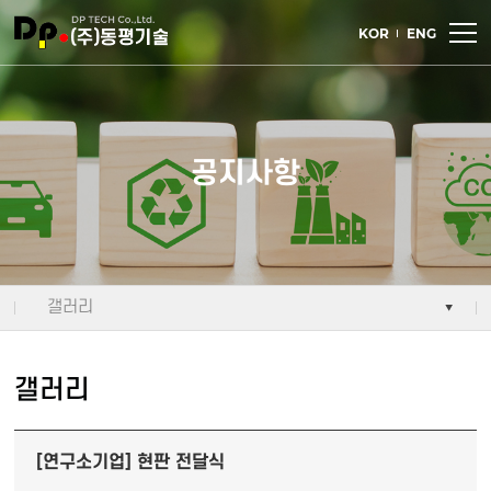
주메뉴 바로가기
컨텐츠 바로가기
KOR
ENG
공지사항
갤러리
갤러리
[연구소기업] 현판 전달식