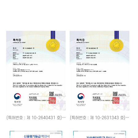
(특허번호 : 제 10-2640431 호) 커패시터용 분리막 및 이를 포함하는 그래핀 커패시터
(특허번호 : 제 10-2631343 호) 하이브리드 이온 커패시터 및 이의 제조방법