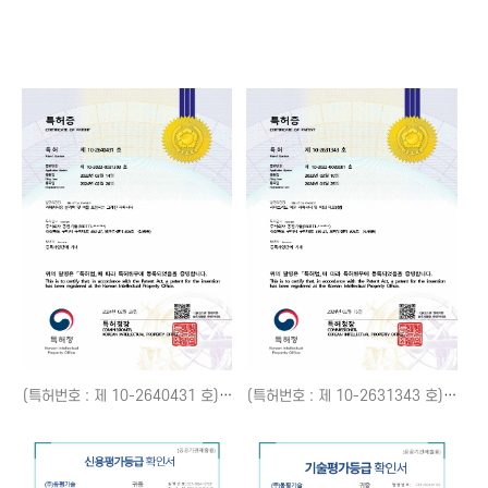
(특허번호 : 제 10-2640431 호) 커패시터용 분리막 및 이를 포함하는 그래핀 커패시터
(특허번호 : 제 10-2631343 호) 하이브리드 이온 커패시터 및 이의 제조방법